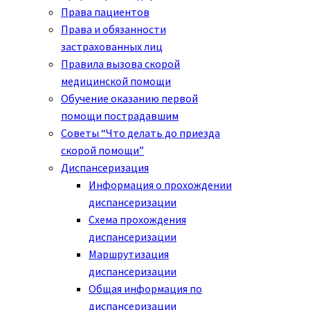
Права пациентов
Права и обязанности
застрахованных лиц
Правила вызова скорой
медицинской помощи
Обучение оказанию первой
помощи пострадавшим
Советы “Что делать до приезда
скорой помощи”
Диспансеризация
Информация о прохождении
диспансеризации
Схема прохождения
диспансеризации
Маршрутизация
диспансеризации
Общая информация по
диспансеризации