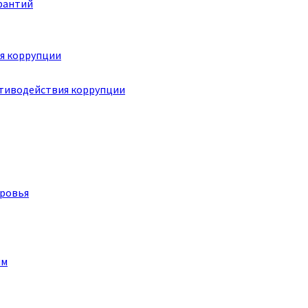
рантий
я коррупции
отиводействия коррупции
оровья
им