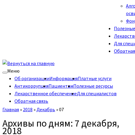
Алг
осв
Фон
Полезные
Лекарств
Для спец
Обратная
Меню
Об организации
Информация
Платные услуги
Антикоррупция
Пациентам
Полезные ресурсы
Лекарственное обеспечение
Для специалистов
Обратная связь
Главная
»
2018
»
Декабрь
»
07
Архивы по дням:
7 декабря,
2018