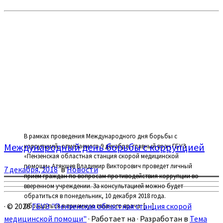
В рамках проведения Международного дня борьбы с
Международный день борьбы с коррупцией
коррупцией, отмечаемого 9 декабря, главный врач ГБУЗ
«Пензенская областная станция скорой медицинской
помощи» Атякшев Владимир Викторович проведет личный
7 декабря, 2018
в
Новости
прием граждан по вопросам противодействия коррупции во
вверенном учреждении. За консультацией можно будет
обратиться в понедельник, 10 декабря 2018 года.
·
© 2026
ГБУЗ "Пензенская областная станция скорой
Обращаться в приемную главного врача: […]
медицинской помощи"
·
Работает на
·
Разработан в
Тема