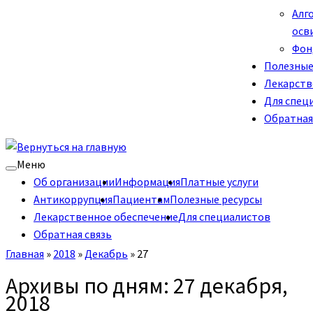
Алг
осв
Фон
Полезные
Лекарств
Для спец
Обратная
Меню
Об организации
Информация
Платные услуги
Антикоррупция
Пациентам
Полезные ресурсы
Лекарственное обеспечение
Для специалистов
Обратная связь
Главная
»
2018
»
Декабрь
»
27
Архивы по дням:
27 декабря,
2018