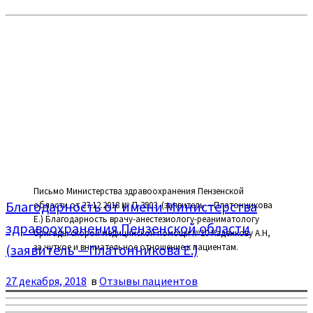
Письмо Министерства здравоохранения Пензенской
Благодарность от имени Министерства
области от 27.12.2018 № П-3903 (заявитель —Платонникова
Е.) Благодарность врачу-анестезиологу-реаниматологу
здравоохранения Пензенской области
бригады скорой медицинской помощи №10 Каденкову А.Н,
за чуткое и внимательное отношение к пациентам.
(заявитель —Платонникова Е.)
27 декабря, 2018
в
Отзывы пациентов