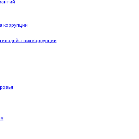
рантий
я коррупции
отиводействия коррупции
оровья
им