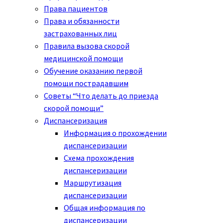
Права пациентов
Права и обязанности
застрахованных лиц
Правила вызова скорой
медицинской помощи
Обучение оказанию первой
помощи пострадавшим
Советы “Что делать до приезда
скорой помощи”
Диспансеризация
Информация о прохождении
диспансеризации
Схема прохождения
диспансеризации
Маршрутизация
диспансеризации
Общая информация по
диспансеризации