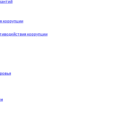
рантий
я коррупции
отиводействия коррупции
оровья
им