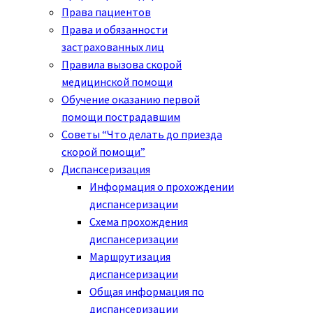
Права пациентов
Права и обязанности
застрахованных лиц
Правила вызова скорой
медицинской помощи
Обучение оказанию первой
помощи пострадавшим
Советы “Что делать до приезда
скорой помощи”
Диспансеризация
Информация о прохождении
диспансеризации
Схема прохождения
диспансеризации
Маршрутизация
диспансеризации
Общая информация по
диспансеризации