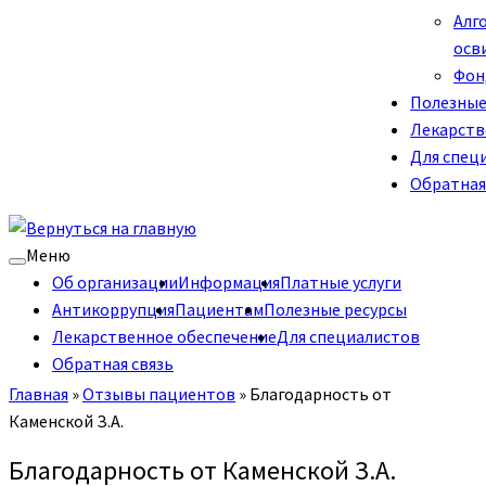
Алг
осв
Фон
Полезные
Лекарств
Для спец
Обратная
Меню
Об организации
Информация
Платные услуги
Антикоррупция
Пациентам
Полезные ресурсы
Лекарственное обеспечение
Для специалистов
Обратная связь
Главная
»
Отзывы пациентов
»
Благодарность от
Каменской З.А.
Благодарность от Каменской З.А.