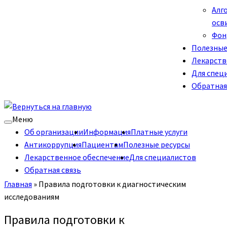
Алг
осв
Фон
Полезные
Лекарств
Для спец
Обратная
Меню
Об организации
Информация
Платные услуги
Антикоррупция
Пациентам
Полезные ресурсы
Лекарственное обеспечение
Для специалистов
Обратная связь
Главная
»
Правила подготовки к диагностическим
исследованиям
Правила подготовки к