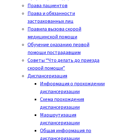
Права пациентов
Права и обязанности
застрахованных лиц
Правила вызова скорой
медицинской помощи
Обучение оказанию первой
помощи пострадавшим
Советы “Что делать до приезда
скорой помощи”
Диспансеризация
Информация о прохождении
диспансеризации
Схема прохождения
диспансеризации
Маршрутизация
диспансеризации
Общая информация по
диспансеризации