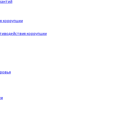
рантий
я коррупции
отиводействия коррупции
оровья
им