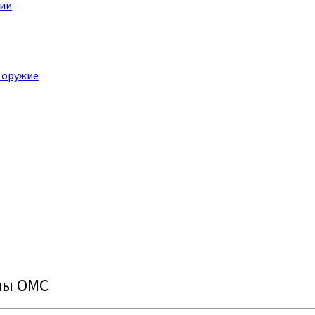
ции
 оружие
мы ОМС