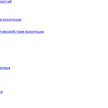
рантий
я коррупции
отиводействия коррупции
оровья
им