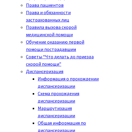
Права пациентов
Права и обязанности
застрахованных лиц
Правила вызова скорой
медицинской помощи
Обучение оказанию первой
помощи пострадавшим
Советы “Что делать до приезда
скорой помощи”
Диспансеризация
Информация о прохождении
диспансеризации
Схема прохождения
диспансеризации
Маршрутизация
диспансеризации
Общая информация по
диспансеризации