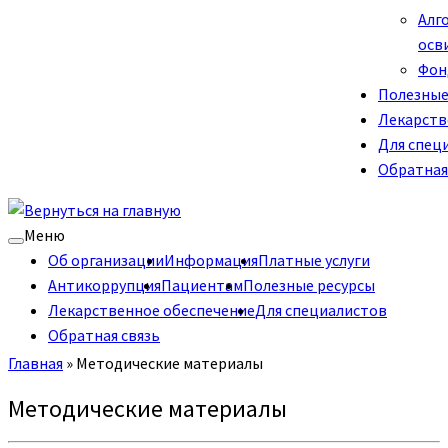
Алг
осв
Фон
Полезные
Лекарств
Для спец
Обратная
Меню
Об организации
Информация
Платные услуги
Антикоррупция
Пациентам
Полезные ресурсы
Лекарственное обеспечение
Для специалистов
Обратная связь
Главная
»
Методические материалы
Методические материалы