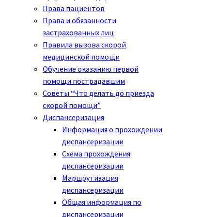
Права пациентов
Права и обязанности
застрахованных лиц
Правила вызова скорой
медицинской помощи
Обучение оказанию первой
помощи пострадавшим
Советы “Что делать до приезда
скорой помощи”
Диспансеризация
Информация о прохождении
диспансеризации
Схема прохождения
диспансеризации
Маршрутизация
диспансеризации
Общая информация по
диспансеризации