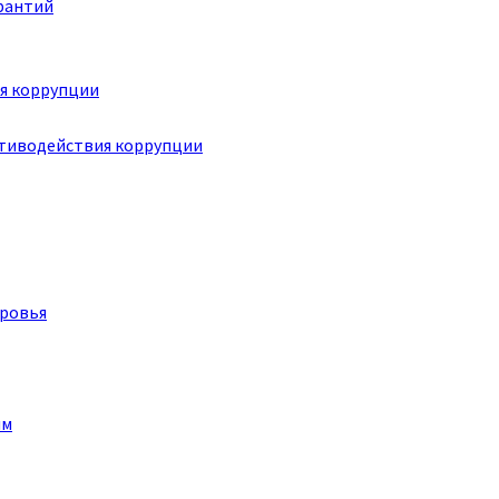
рантий
я коррупции
отиводействия коррупции
оровья
им