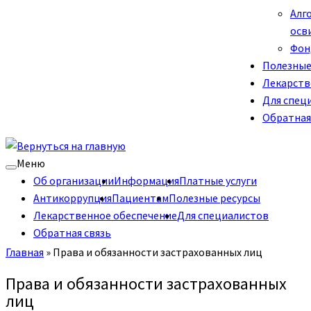
Алг
осв
Фон
Полезные
Лекарств
Для спец
Обратная
Меню
Об организации
Информация
Платные услуги
Антикоррупция
Пациентам
Полезные ресурсы
Лекарственное обеспечение
Для специалистов
Обратная связь
Главная
»
Права и обязанности застрахованных лиц
Права и обязанности застрахованных
лиц