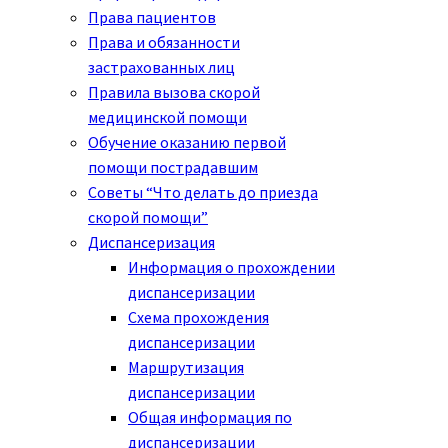
Права пациентов
Права и обязанности
застрахованных лиц
Правила вызова скорой
медицинской помощи
Обучение оказанию первой
помощи пострадавшим
Советы “Что делать до приезда
скорой помощи”
Диспансеризация
Информация о прохождении
диспансеризации
Схема прохождения
диспансеризации
Маршрутизация
диспансеризации
Общая информация по
диспансеризации