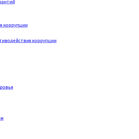
рантий
я коррупции
отиводействия коррупции
оровья
им