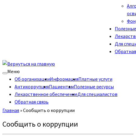
Алг
осв
Фон
Полезные
Лекарств
Для спец
Обратная
Меню
Об организации
Информация
Платные услуги
Антикоррупция
Пациентам
Полезные ресурсы
Лекарственное обеспечение
Для специалистов
Обратная связь
Главная
»
Сообщить о коррупции
Сообщить о коррупции