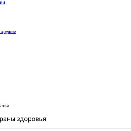
ции
 оружие
овья
храны здоровья