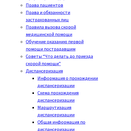
Права пациентов
Права и обязанности
застрахованных лиц
Правила вызова скорой
медицинской помощи
Обучение оказанию первой
помощи пострадавшим
Советы “Что делать до приезда
скорой помощи”
Диспансеризация
Информация о прохождении
диспансеризации
Схема прохождения
диспансеризации
Маршрутизация
диспансеризации
Общая информация по
диспансеризации