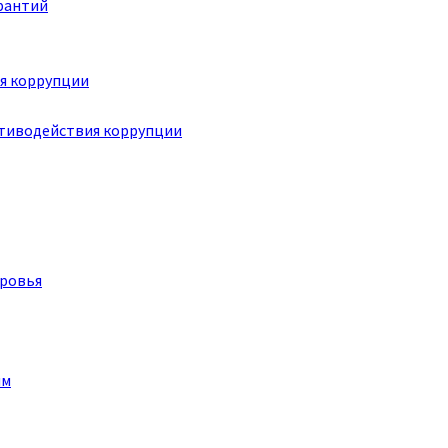
рантий
я коррупции
отиводействия коррупции
оровья
им