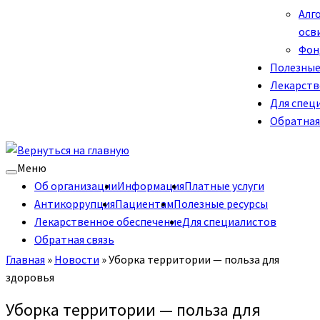
Алг
осв
Фон
Полезные
Лекарств
Для спец
Обратная
Меню
Об организации
Информация
Платные услуги
Антикоррупция
Пациентам
Полезные ресурсы
Лекарственное обеспечение
Для специалистов
Обратная связь
Главная
»
Новости
»
Уборка территории — польза для
здоровья
Уборка территории — польза для