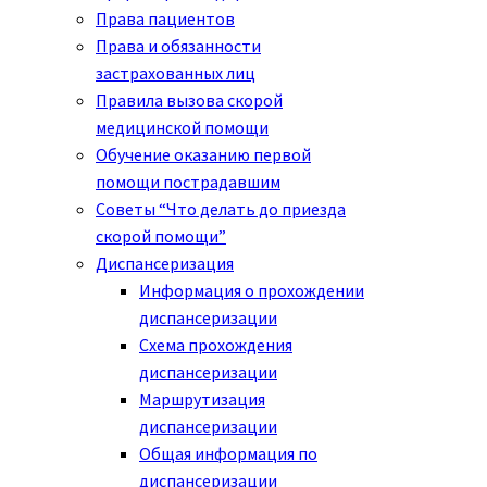
Права пациентов
Права и обязанности
застрахованных лиц
Правила вызова скорой
медицинской помощи
Обучение оказанию первой
помощи пострадавшим
Советы “Что делать до приезда
скорой помощи”
Диспансеризация
Информация о прохождении
диспансеризации
Схема прохождения
диспансеризации
Маршрутизация
диспансеризации
Общая информация по
диспансеризации