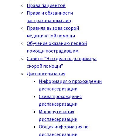
Права пациентов
Права и обязанности
застрахованных лиц
Правила вызова скорой
медицинской помощи
Обучение оказанию первой
помощи пострадавшим
Советы “Что делать до приезда
скорой помощи”
Диспансеризация
Информация о прохождении
диспансеризации
Схема прохождения
диспансеризации
Маршрутизация
диспансеризации
Общая информация по
диспансеризации