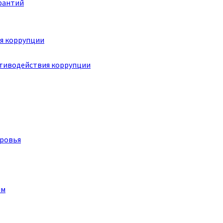
рантий
я коррупции
отиводействия коррупции
оровья
им