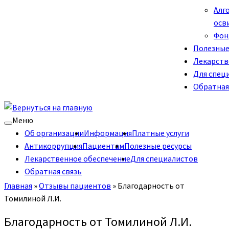
Алг
осв
Фон
Полезные
Лекарств
Для спец
Обратная
Меню
Об организации
Информация
Платные услуги
Антикоррупция
Пациентам
Полезные ресурсы
Лекарственное обеспечение
Для специалистов
Обратная связь
Главная
»
Отзывы пациентов
»
Благодарность от
Томилиной Л.И.
Благодарность от Томилиной Л.И.