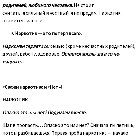
родителей, любимого человека.
Не стоит
считать:
я
сильный
и
честный, я не предам. Наркотик
окажется сильнее.
Наркотик — это потеря всего.
Наркоман теряет
все:
семью (кроме несчастных роди­телей),
друзей, работу, здоровье.
Остается жизнь, да и то не­
надолго…
«Скажи наркотикам «Нет»!
НАРКОТИК…
Опасно это
или
нет? Подумаем вместе.
Шаг в пропасть… Опасно это или нет? Сначала ты ле­тишь,
потом разбиваешься. Первая проба наркотика — начало