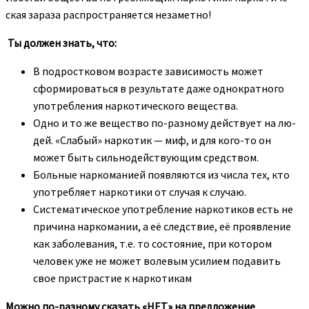
ская зараза распространяется незаметно!
Ты должен знать, что:
В подростковом возрасте зависимость может
сформи­роваться в результате даже однократного
употребления нарко­тического вещества.
Одно и то же вещество по-разному действует на лю­
дей. «Слабый» наркотик — миф, и для кого-то он
может быть сильнодействующим средством.
Больные наркоманией появляются из числа тех, кто
употребляет наркотики от случая к случаю.
Систематическое употребление наркотиков есть не
причина наркомании, а её следствие, её проявление
как заболе­вания, т.е. то состояние, при котором
человек уже не может во­левым усилием подавить
свое пристрастие к наркотикам
Можно по-разному сказать «НЕТ» на предложение