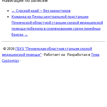
Навигация по записям
←
Сурский край — без наркотиков
Команда из Пензы центральной подстанции
Пензенской областной станции скорой медицинской
помощи победила в соревнованиях среди линейных
бригад
→
·
© 2026
ГБУЗ "Пензенская областная станция скорой
медицинской помощи"
·
Работает на
·
Разработан в
Тема
Customizr
·