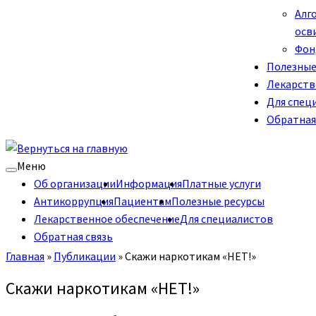
Алг
осв
Фон
Полезные
Лекарств
Для спец
Обратная
Меню
Об организации
Информация
Платные услуги
Антикоррупция
Пациентам
Полезные ресурсы
Лекарственное обеспечение
Для специалистов
Обратная связь
Главная
»
Публикации
»
Скажи наркотикам «НЕТ!»
Скажи наркотикам «НЕТ!»