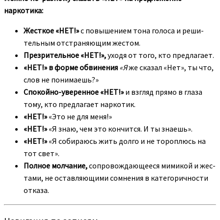
наркотика:
Жесткое «НЕТ!»
с повышением тона голоса и реши­
тельным отстраняющим жестом.
Презрительное «НЕТ!»,
уходя от того, кто предлагает.
«НЕТ!» в форме обвинения
«Я
же сказал «Нет», ты что,
слов не понимаешь?»
Спокойно-уверенное «НЕТ!»
и взгляд прямо в глаза
тому, кто предлагает наркотик.
«НЕТ!»
«Это не для меня!»
«НЕТ!»
«Я знаю, чем это кончится. И ты знаешь».
«НЕТ!»
«Я собираюсь жить долго и не тороплюсь на
тот свет».
Полное молчание,
сопровождающееся мимикой и жес­
тами, не оставляющими сомнения в категоричности
отказа.