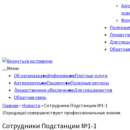
Алг
осв
Фон
Полезные
Лекарств
Для спец
Обратная
Меню
Об организации
Информация
Платные услуги
Антикоррупция
Пациентам
Полезные ресурсы
Лекарственное обеспечение
Для специалистов
Обратная связь
Главная
»
Новости
»
Сотрудники Подстанции №1-1
(Городище) совершенствуют профессиональные знания.
Сотрудники Подстанции №1-1