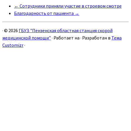
←
Сотрудники приняли участие в строевом смотре
Благодарность от пациента
→
·
© 2026
ГБУЗ "Пензенская областная станция скорой
медицинской помощи"
·
Работает на
·
Разработан в
Тема
Customizr
·