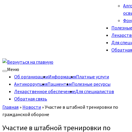
Алг
осв
Фон
Полезные
Лекарств
Для спец
Обратная
Меню
Об организации
Информация
Платные услуги
Антикоррупция
Пациентам
Полезные ресурсы
Лекарственное обеспечение
Для специалистов
Обратная связь
Главная
»
Новости
»
Участие в штабной тренировки по
гражданской обороне
Участие в штабной тренировки по