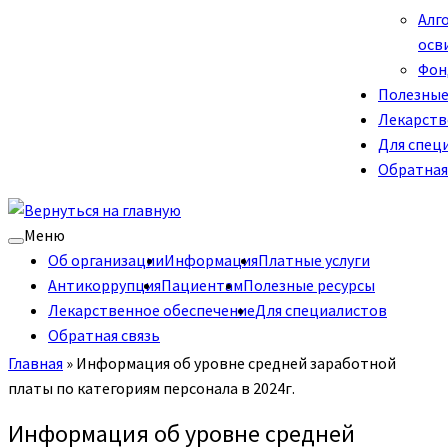
Алг
осв
Фон
Полезные
Лекарств
Для спец
Обратная
Меню
Об организации
Информация
Платные услуги
Антикоррупция
Пациентам
Полезные ресурсы
Лекарственное обеспечение
Для специалистов
Обратная связь
Главная
»
Информация об уровне средней заработной
платы по категориям персонала в 2024г.
Информация об уровне средней