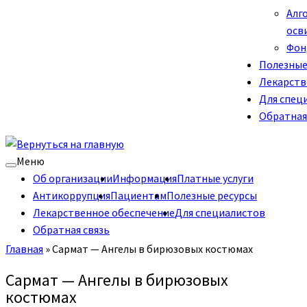
Алг
осв
Фон
Полезные
Лекарств
Для спец
Обратная
Меню
Об организации
Информация
Платные услуги
Антикоррупция
Пациентам
Полезные ресурсы
Лекарственное обеспечение
Для специалистов
Обратная связь
Главная
»
Сармат — Ангелы в бирюзовых костюмах
Сармат — Ангелы в бирюзовых
костюмах