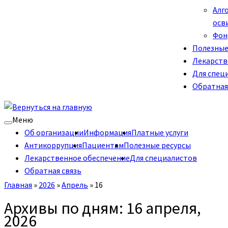
Алг
осв
Фон
Полезные
Лекарств
Для спец
Обратная
Меню
Об организации
Информация
Платные услуги
Антикоррупция
Пациентам
Полезные ресурсы
Лекарственное обеспечение
Для специалистов
Обратная связь
Главная
»
2026
»
Апрель
»
16
Архивы по дням:
16 апреля,
2026