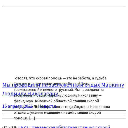
Говорят, что скорая помощь — это не работа, а судьба.
Мы проводили на заслуженный отдых Маркину
Сегодня в нашем коллективе особенный день —
торжественный и немного грустный. Мы проводили на
Людмилу Николаевну
заслуженный отдых Маркину Людмилу Николаевну —
фельдшера Пензенской областной станции скорой
16 апреля, 2026
в
Новости
медицинской помощи. ⁣ Многие годы Людмила Николаевна
отдала служению медицине и нашей станции скорой
помощи. […]
·
© 2026
ГБУЗ "Пензенская областная станция скорой