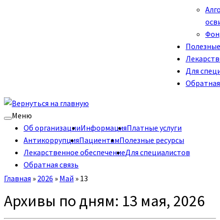
Алг
осв
Фон
Полезные
Лекарств
Для спец
Обратная
Меню
Об организации
Информация
Платные услуги
Антикоррупция
Пациентам
Полезные ресурсы
Лекарственное обеспечение
Для специалистов
Обратная связь
Главная
»
2026
»
Май
»
13
Архивы по дням:
13 мая, 2026