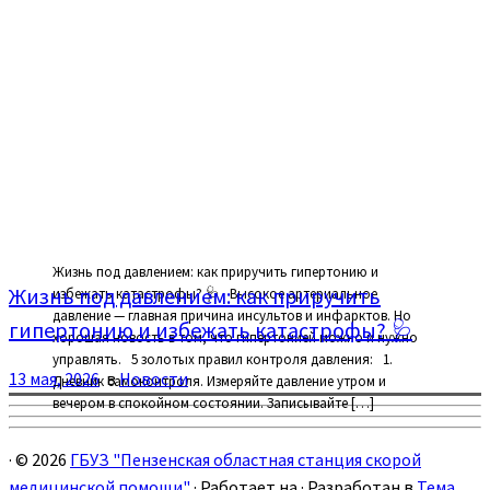
Жизнь под давлением: как приручить гипертонию и
Жизнь под давлением: как приручить
избежать катастрофы? 🩺 Высокое артериальное
давление — главная причина инсультов и инфарктов. Но
гипертонию и избежать катастрофы? 🩺
хорошая новость в том, что гипертонией можно и нужно
управлять. 5 золотых правил контроля давления: 1.
13 мая, 2026
в
Новости
Дневник самоконтроля. Измеряйте давление утром и
вечером в спокойном состоянии. Записывайте […]
·
© 2026
ГБУЗ "Пензенская областная станция скорой
медицинской помощи"
·
Работает на
·
Разработан в
Тема