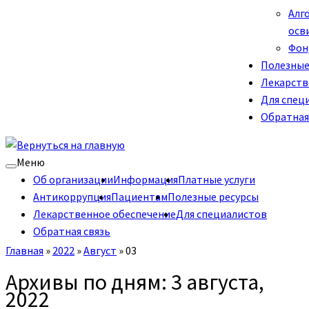
Алг
осв
Фон
Полезные
Лекарств
Для спец
Обратная
Меню
Об организации
Информация
Платные услуги
Антикоррупция
Пациентам
Полезные ресурсы
Лекарственное обеспечение
Для специалистов
Обратная связь
Главная
»
2022
»
Август
»
03
Архивы по дням:
3 августа,
2022