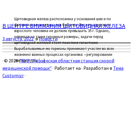
Щитовидная железа расположена у основания шеи и по
В ЦЕНТРЕ ВНИМАНИЯ ЩИТОВИДНАЯ ЖЕЛЕЗА
форме напоминает крылья бабочки. Вес ее у здорового
взрослого человека не должен превышать 35 г. Однако,
невзирая на такие скромные размеры, задачи перед
3 августа, 2022
в
Новости
щитовидной железой стоят поистине гигантские.
Вырабатываемые ею гормоны принимают участие во всех
жизненно важных процессах организма: • регулировании
·
© 2026
ГБУЗ "Пензенская областная станция скорой
температуры; […]
медицинской помощи"
·
Работает на
·
Разработан в
Тема
Customizr
·