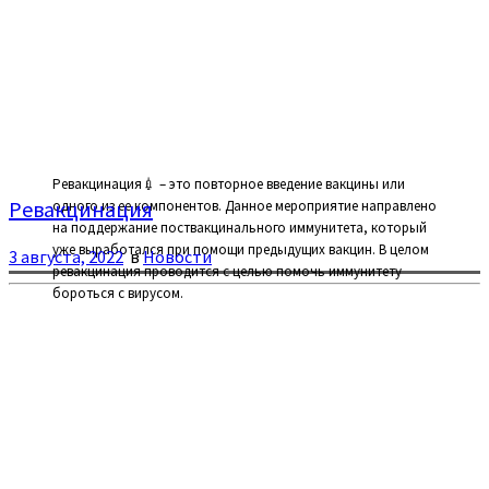
Ревакцинация💉 – это повторное введение вакцины или
Ревакцинация
одного из ее компонентов. Данное мероприятие направлено
на поддержание поствакцинального иммунитета, который
уже выработался при помощи предыдущих вакцин. В целом
3 августа, 2022
в
Новости
ревакцинация проводится с целью помочь иммунитету
бороться с вирусом.