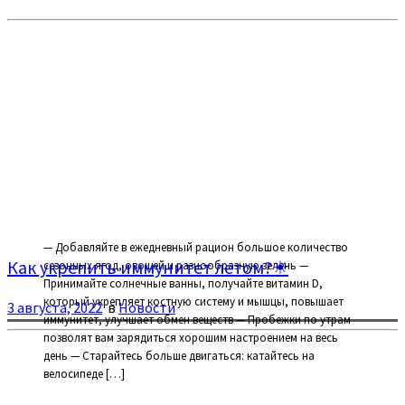
— Добавляйте в ежедневный рацион большое количество
Как укрепить иммунитет летом?☀
сезонных ягод, овощей и разнообразную зелень —
Принимайте солнечные ванны, получайте витамин D,
который укрепляет костную систему и мышцы, повышает
3 августа, 2022
в
Новости
иммунитет, улучшает обмен веществ — Пробежки по утрам
позволят вам зарядиться хорошим настроением на весь
день — Старайтесь больше двигаться: катайтесь на
велосипеде […]