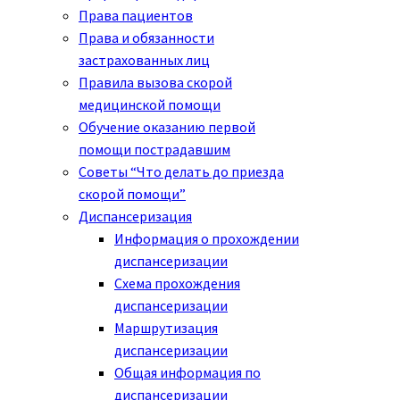
Права пациентов
Права и обязанности
застрахованных лиц
Правила вызова скорой
медицинской помощи
Обучение оказанию первой
помощи пострадавшим
Советы “Что делать до приезда
скорой помощи”
Диспансеризация
Информация о прохождении
диспансеризации
Схема прохождения
диспансеризации
Маршрутизация
диспансеризации
Общая информация по
диспансеризации