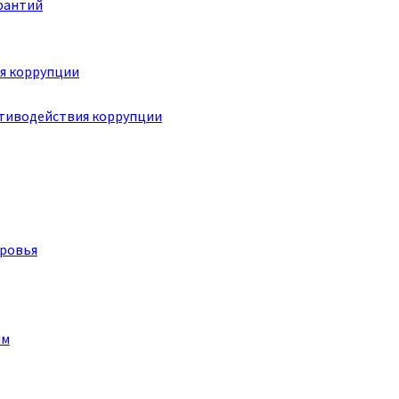
рантий
я коррупции
отиводействия коррупции
оровья
им