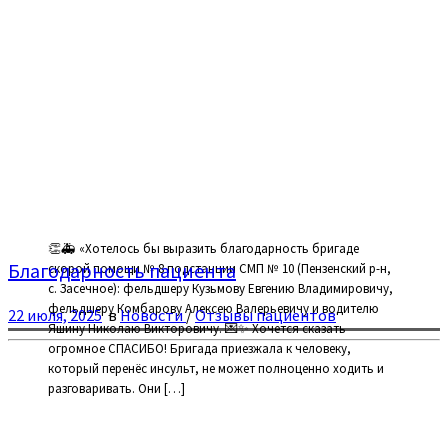
👏🚑 «Хотелось бы выразить благодарность бригаде
Благодарность пациента
скорой помощи № 8 подстанции СМП № 10 (Пензенский р-н,
с. Засечное): фельдшеру Кузьмову Евгению Владимировичу,
фельдшеру Комбарову Алексею Валерьевичу и водителю
22 июля, 2025
в
Новости
/
Отзывы пациентов
Яшину Николаю Викторовичу. 💌✨ Хочется сказать
огромное СПАСИБО! Бригада приезжала к человеку,
который перенёс инсульт, не может полноценно ходить и
разговаривать. Они […]