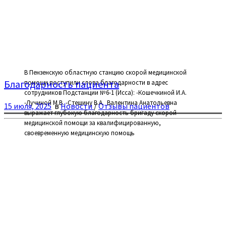
В Пензенскую областную станцию скорой медицинской
Благодарность пациента
помощи поступили слова благодарности в адрес
сотрудников Подстанции №6-1 (Исса): -Кошечкиной И.А.
-Лучиной М.В. -Стешину В.А. ⁣ Валентина Анатольевна
15 июля, 2025
в
Новости
/
Отзывы пациентов
выражает глубокую благодарность бригаду скорой
медицинской помощи за квалифицированную,
своевременную медицинскую помощь