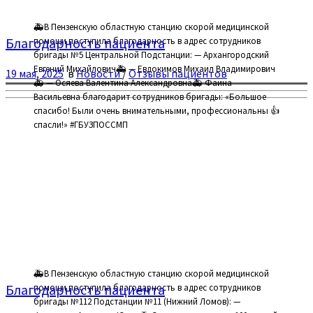
🚑В Пензенскую областную станцию скорой медицинской
Благодарность пациента
помощи поступила благодарность в адрес сотрудников
бригады №5 Центральной Подстанции: — Архангородский
Евгений Михайлович🚑 — Евдокимов Михаил Владимирович
19 мая, 2025
в
Новости
/
Отзывы пациентов
🚑 — Осяева Валентина Александровна🚑 Фаина
Васильевна благодарит сотрудников бригады: «Большое
спасибо! Были очень внимательными, профессиональны 👍
спасли!» #ГБУЗПОССМП
🚑В Пензенскую областную станцию скорой медицинской
Благодарность пациента
помощи поступила благодарность в адрес сотрудников
бригады №112 Подстанции №11 (Нижний Ломов): —