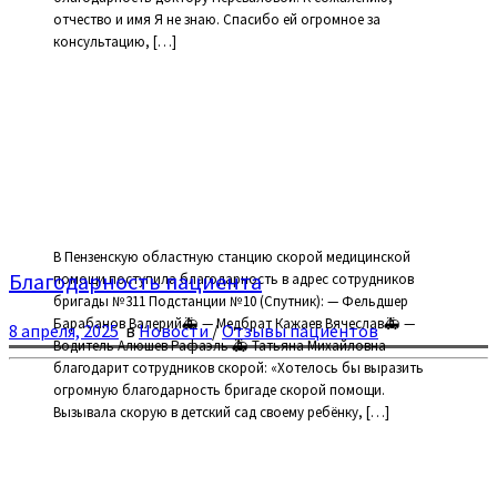
отчество и имя Я не знаю. Спасибо ей огромное за
консультацию, […]
В Пензенскую областную станцию скорой медицинской
Благодарность пациента
помощи поступила благодарность в адрес сотрудников
бригады №311 Подстанции №10 (Спутник): — Фельдшер
Барабанов Валерий🚑 — Медбрат Кажаев Вячеслав🚑 —
8 апреля, 2025
в
Новости
/
Отзывы пациентов
Водитель Алюшев Рафаэль 🚑 Татьяна Михайловна
благодарит сотрудников скорой: «Хотелось бы выразить
огромную благодарность бригаде скорой помощи.
Вызывала скорую в детский сад своему ребёнку, […]