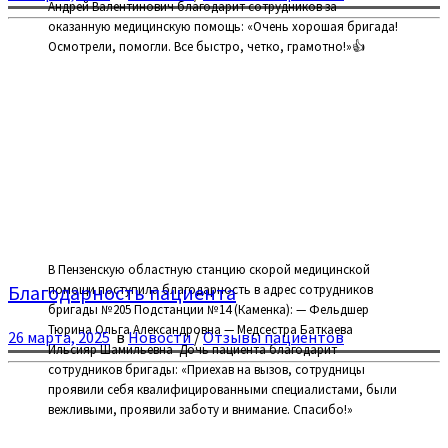
Андрей Валентинович благодарит сотрудников за
оказанную медицинскую помощь: «Очень хорошая бригада!
Осмотрели, помогли. Все быстро, четко, грамотно!»👍
В Пензенскую областную станцию скорой медицинской
Благодарность пациента
помощи поступила благодарность в адрес сотрудников
бригады №205 Подстанции №14 (Каменка): — Фельдшер
Тюрина Ольга Александровна — Медсестра Баткаева
26 марта, 2025
в
Новости
/
Отзывы пациентов
Ильсияр Шамильевна ⁣ Дочь пациента благодарит
сотрудников бригады: «Приехав на вызов, сотрудницы
проявили себя квалифицированными специалистами, были
вежливыми, проявили заботу и внимание. Спасибо!»