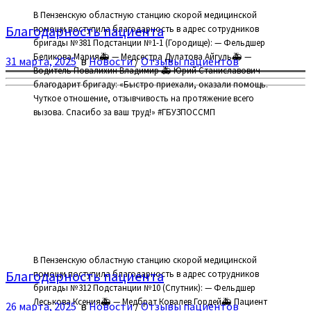
В Пензенскую областную станцию скорой медицинской
Благодарность пациента
помощи поступила благодарность в адрес сотрудников
бригады №381 Подстанции №1-1 (Городище): — Фельдшер
Беликова Мария🚑 — Медсестра Дулатова Айгуль🚑 —
31 марта, 2025
в
Новости
/
Отзывы пациентов
Водитель Повалихин Владимир 🚑 Юрий Станиславович
благодарит бригаду: «Быстро приехали, оказали помощь.
Чуткое отношение, отзывчивость на протяжение всего
вызова. Спасибо за ваш труд!» #ГБУЗПОССМП
В Пензенскую областную станцию скорой медицинской
Благодарность пациента
помощи поступила благодарность в адрес сотрудников
бригады №312 Подстанции №10 (Спутник): — Фельдшер
Леськова Ксения🚑 — Медбрат Ковалев Гордей🚑 Пациент
26 марта, 2025
в
Новости
/
Отзывы пациентов