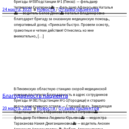
бригады №55Подстанции №1 (Пенза): — фельдшер
Четвергова Екатерина🚑 — фельдшер Афанасьева Наталья
24 марта, 2025
в
Новости
/
Отзывы пациентов
🚑 — водитель Белов Денис🚑 Наталья Владимировна
благодарит бригаду за оказанную медицинскую помощь,
оперативный доезд: «Приехали быстро. Провели осмотр,
грамотные и четкие действия! Отнеслись ко мне
внимательно, […]
В Пензенскую областную станцию скорой медицинской
Благодарность пациента
помощи поступила благодарность в адрес сотрудников
бригады №381 Подстанции №1-1(Городище) и старшего
врача оперативного отдела: — Старший врач, Заведующая
20 марта, 2025
в
Новости
/
Отзывы пациентов
Подстанцией №1,4 Абрамова Наталья Петровна🚑 —
фельдшер Потёмина Людмила Юрьевна🚑 — медсестра
Тараканова Накия Джиганшиновна🚑 — водитель Анохин