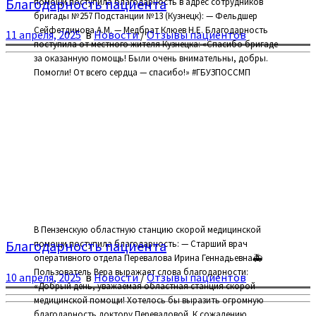
Благодарность пациента
помощи поступила благодарность в адрес сотрудников
бригады №257 Подстанции №13 (Кузнецк): — Фельдшер
Сейфетдинова А.М. — Медбрат Клюев Н.Е. Благодарность
11 апреля, 2025
в
Новости
/
Отзывы пациентов
поступила от местного жителя Кузнецка: «Спасибо бригаде
за оказанную помощь! Были очень внимательны, добры.
Помогли! От всего сердца — спасибо!» #ГБУЗПОССМП
В Пензенскую областную станцию скорой медицинской
Благодарность пациента
помощи поступила благодарность: — Старший врач
оперативного отдела Перевалова Ирина Геннадьевна🚑
Пользователь Вера выражает слова благодарности:
10 апреля, 2025
в
Новости
/
Отзывы пациентов
«Добрый день, уважаемая областная станция скорой
медицинской помощи! Хотелось бы выразить огромную
благодарность доктору Переваловой. К сожалению,