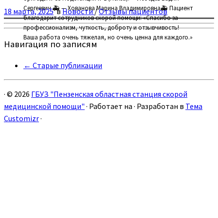
Сергеевич 🚑 — Хованова Марина Владимировна🚑 Пациент
18 марта, 2025
в
Новости
/
Отзывы пациентов
благодарит сотрудников скорой помощи: «Спасибо за
профессионализм, чуткость, доброту и отзывчивость!
Ваша работа очень тяжелая, но очень ценна для каждого.»
Навигация по записям
←
Старые публикации
·
© 2026
ГБУЗ "Пензенская областная станция скорой
медицинской помощи"
·
Работает на
·
Разработан в
Тема
Customizr
·