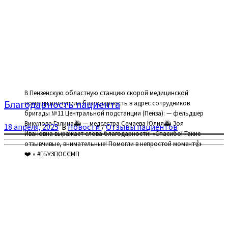
В Пензенскую областную станцию скорой медицинской
Благодарность пациента
помощи поступила благодарность в адрес сотрудников
бригады №11 Центральной подстанции (Пенза): — фельдшер
Викулова Галина🚑 — медсестра Семаева Юлия🚑 Зоя
18 апреля, 2025
в
Новости
/
Отзывы пациентов
Ивановна выражает слова благодарности: «Спасибо! Такие
отзывчивые, внимательные! Помогли в непростой момент👍
❤️ « #ГБУЗПОССМП