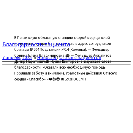
В Пензенскую областную станцию скорой медицинской
Благодарность пациента
помощи поступила благодарность в адрес сотрудников
бригады №204 Подстанции №14 (Каменка): — Фельдшер
Сонина Елена Владимировна 🚑 — Фельдшер Акжигитов
7 апреля, 2025
в
Новости
/
Отзывы пациентов
Дамир Маратович🚑 Ирина Викторовна выражает слова
благодарности: «Оказали всю необходимую помощь!
Проявили заботу и внимание, грамотные действия! От всего
сердца «Спасибо»!»❤️👍😍 #ГБУЗПОССМП