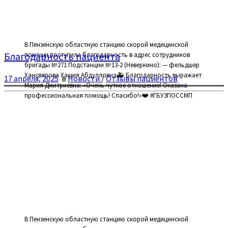
В Пензенскую областную станцию скорой медицинской
Благодарность пациента
помощи поступила благодарность в адрес сотрудников
бригады №271 Подстанции №13-2 (Неверкино): — фельдшер
Хансвярова Хашия Абдулловна🚑 Благодарность выражает
17 апреля, 2025
в
Новости
/
Отзывы пациентов
Мария Дмитриевна: «Очень чуткое отношение! Оказана
профессиональная помощь! Спасибо!»❤️ #ГБУЗПОССМП
В Пензенскую областную станцию скорой медицинской