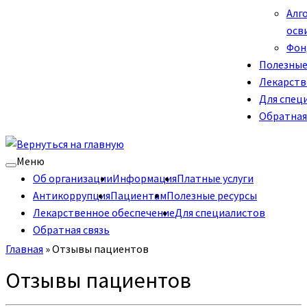
Алг
осв
Фон
Полезные
Лекарств
Для спец
Обратная
Меню
Об организации
Информация
Платные услуги
Антикоррупция
Пациентам
Полезные ресурсы
Лекарственное обеспечение
Для специалистов
Обратная связь
Главная
»
Отзывы пациентов
Отзывы пациентов