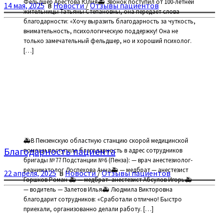
Фельдшер Арестова Юлия🚑 Звонок поступил от 100-летней
14 мая, 2025
в
Новости
/
Отзывы пациентов
жительницы Татьяны Степановны, она передает слова
благодарности: «Хочу выразить благодарность за чуткость,
внимательность, психологическую поддержку! Она не
только замечательный фельдшер, но и хороший психолог.
[…]
🚑В Пензенскую областную станцию скорой медицинской
Благодарность пациента
помощи поступила благодарность в адрес сотрудников
бригады №77 Подстанции №6 (Пенза): — врач анестезиолог-
реаниматолог Доспехова Анна🚑 — медбрат — анестезист
22 апреля, 2025
в
Новости
/
Отзывы пациентов
Горшков Роман 🚑 — медбрат- анестезист Абсулов Игорь🚑
— водитель — Залетов Илья🚑 Людмила Викторовна
благодарит сотрудников: «Сработали отлично! Быстро
приехали, организованно делали работу. […]