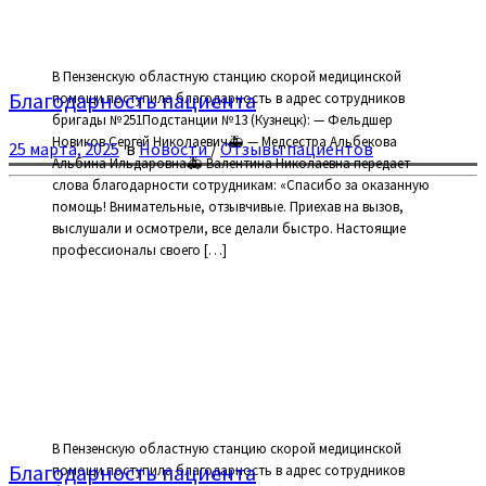
В Пензенскую областную станцию скорой медицинской
Благодарность пациента
помощи поступила благодарность в адрес сотрудников
бригады №251Подстанции №13 (Кузнецк): — Фельдшер
Новиков Сергей Николаевич🚑 — Медсестра Альбекова
25 марта, 2025
в
Новости
/
Отзывы пациентов
Альбина Ильдаровна🚑 Валентина Николаевна передает
слова благодарности сотрудникам: «Спасибо за оказанную
помощь! Внимательные, отзывчивые. Приехав на вызов,
выслушали и осмотрели, все делали быстро. Настоящие
профессионалы своего […]
В Пензенскую областную станцию скорой медицинской
Благодарность пациента
помощи поступила благодарность в адрес сотрудников