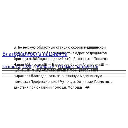
В Пензенскую областную станцию скорой медицинской
Благодарность пациента
помощи поступила благодарность в адрес сотрудников
бригады №386Подстанции №1-4 (Ср.Елюзань): — Тюгаева
Найля Аббясовна🚑 — Баязитова Сафия Анвяровна🚑 —
25 марта, 2025
в
Новости
/
Отзывы пациентов
Курмашев Рашид Абдуллович🚑 Игорь Григорьевич
выражает благодарность за оказанную медицинскую
помощь: «Профессионалы! Чуткие, заботливые. Грамотные
действия при оказании помощи. Молодцы!»❤️