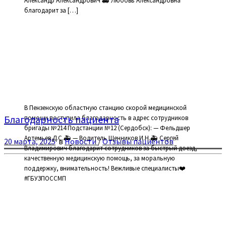
Александр Александрович 🚑 Любовь Александровна
благодарит за […]
В Пензенскую областную станцию скорой медицинской
Благодарность пациента
помощи поступила благодарность в адрес сотрудников
бригады №214 Подстанции №12 (Сердобск): — Фельдшер
Артемьев Д.С.🚑 — Водитель Щенников И.Н.🚑 Сергей
20 марта, 2025
в
Новости
/
Отзывы пациентов
Владимирович благодарит сотрудников за быстрый доезд,
качественную медицинскую помощь, за моральную
поддержку, внимательность! Вежливые специалисты❤️
#ГБУЗПОССМП