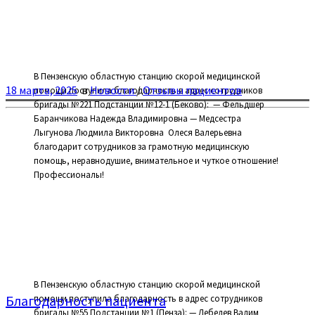
В Пензенскую областную станцию скорой медицинской
18 марта, 2025
в
Новости
/
Отзывы пациентов
помощи поступила благодарность в адрес сотрудников
бригады №221 Подстанции №12-1 (Беково): ⁣ — Фельдшер
Баранчикова Надежда Владимировна — Медсестра
Лыгунова Людмила Викторовна ⁣ Олеся Валерьевна
благодарит сотрудников за грамотную медицинскую
помощь, неравнодушие, внимательное и чуткое отношение!
Профессионалы!
В Пензенскую областную станцию скорой медицинской
Благодарность пациента
помощи поступила благодарность в адрес сотрудников
бригады №55 Подстанции №1 (Пенза): — Лебедев Вадим