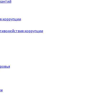
рантий
я коррупции
отиводействия коррупции
оровья
им