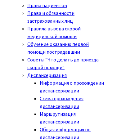
Права пациентов
Права и обязанности
застрахованных лиц
Правила вызова скорой
медицинской помощи
Обучение оказанию первой
помощи пострадавшим
Советы “Что делать до приезда
скорой помощи”
Диспансеризация
Информация о прохождении
диспансеризации
Схема прохождения
диспансеризации
Маршрутизация
диспансеризации
Общая информация по
диспансеризации