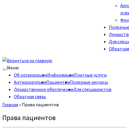
Алг
осв
Фон
Полезные
Лекарств
Для спец
Обратная
Меню
Об организации
Информация
Платные услуги
Антикоррупция
Пациентам
Полезные ресурсы
Лекарственное обеспечение
Для специалистов
Обратная связь
Главная
»
Права пациентов
Права пациентов