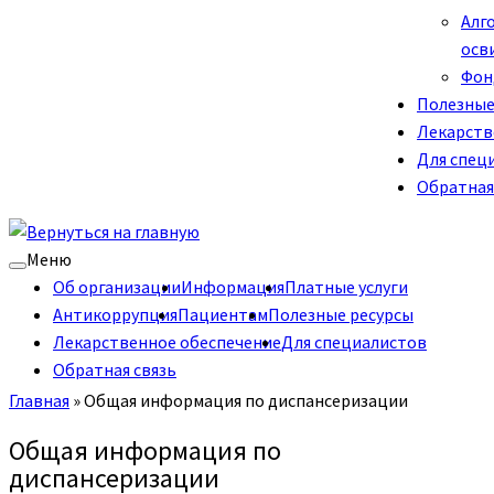
Алг
осв
Фон
Полезные
Лекарств
Для спец
Обратная
Меню
Об организации
Информация
Платные услуги
Антикоррупция
Пациентам
Полезные ресурсы
Лекарственное обеспечение
Для специалистов
Обратная связь
Главная
»
Общая информация по диспансеризации
Общая информация по
диспансеризации