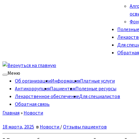
Алг
осв
Фон
Полезные
Лекарств
Для спец
Обратная
Меню
Об организации
Информация
Платные услуги
Антикоррупция
Пациентам
Полезные ресурсы
Лекарственное обеспечение
Для специалистов
Обратная связь
Главная
»
Новости
18 марта, 2025
в
Новости
/
Отзывы пациентов