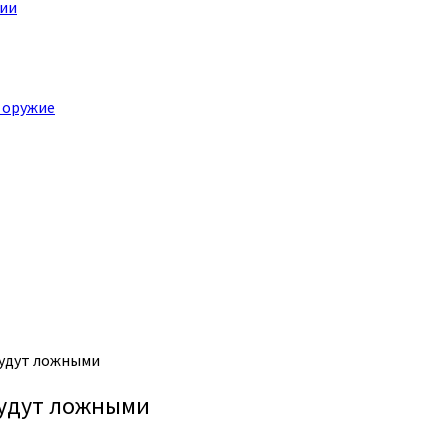
ции
 оружие
будут ложными
будут ложными