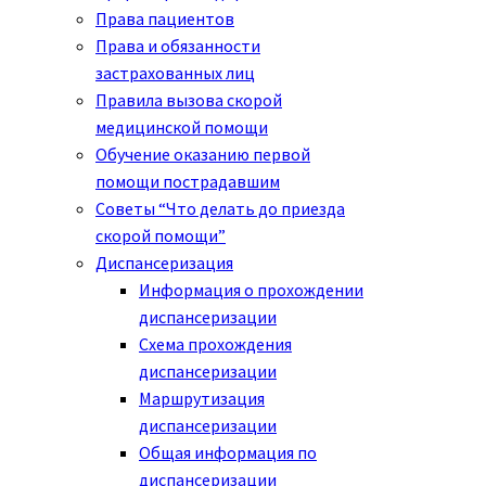
Права пациентов
Права и обязанности
застрахованных лиц
Правила вызова скорой
медицинской помощи
Обучение оказанию первой
помощи пострадавшим
Советы “Что делать до приезда
скорой помощи”
Диспансеризация
Информация о прохождении
диспансеризации
Схема прохождения
диспансеризации
Маршрутизация
диспансеризации
Общая информация по
диспансеризации