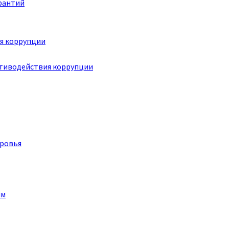
рантий
я коррупции
отиводействия коррупции
оровья
им