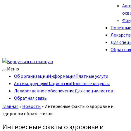
Алг
осв
Фон
Полезные
Лекарств
Для спец
Обратная
Меню
Об организации
Информация
Платные услуги
Антикоррупция
Пациентам
Полезные ресурсы
Лекарственное обеспечение
Для специалистов
Обратная связь
Главная
»
Новости
»
Интересные факты о здоровье и
здоровом образе жизни:
Интересные факты о здоровье и