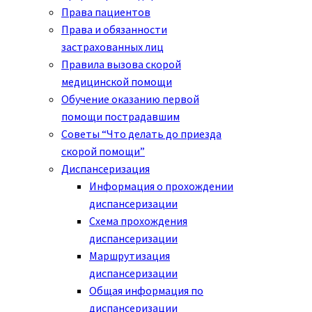
Права пациентов
Права и обязанности
застрахованных лиц
Правила вызова скорой
медицинской помощи
Обучение оказанию первой
помощи пострадавшим
Советы “Что делать до приезда
скорой помощи”
Диспансеризация
Информация о прохождении
диспансеризации
Схема прохождения
диспансеризации
Маршрутизация
диспансеризации
Общая информация по
диспансеризации