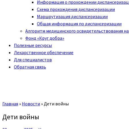
Информация о прохождении диспансериза
Схема прохождения диспансеризации
Маршрутизация диспансеризации
Общая информация по диспансеризации
Алгоритм медицинского освидетельствования на
Фонд «Круг добра»
Полезные ресурсы
Лекарственное обеспечение
Для специалистов
Обратная связь
Главная
»
Новости
»
Дети войны
Дети войны