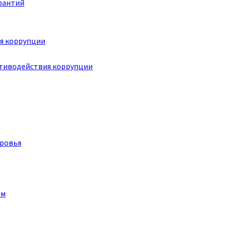
рантий
я коррупции
отиводействия коррупции
оровья
им