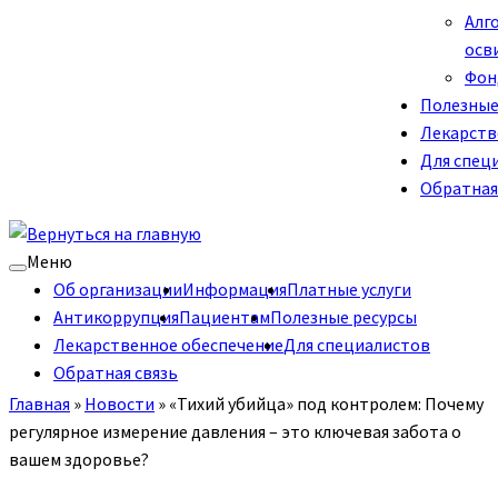
Алг
осв
Фон
Полезные
Лекарств
Для спец
Обратная
Меню
Об организации
Информация
Платные услуги
Антикоррупция
Пациентам
Полезные ресурсы
Лекарственное обеспечение
Для специалистов
Обратная связь
Главная
»
Новости
»
«Тихий убийца» под контролем: Почему
регулярное измерение давления – это ключевая забота о
вашем здоровье?