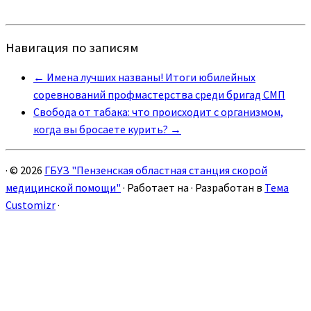
Навигация по записям
←
Имена лучших названы! Итоги юбилейных
соревнований профмастерства среди бригад СМП
Свобода от табака: что происходит с организмом,
когда вы бросаете курить?
→
·
© 2026
ГБУЗ "Пензенская областная станция скорой
медицинской помощи"
·
Работает на
·
Разработан в
Тема
Customizr
·