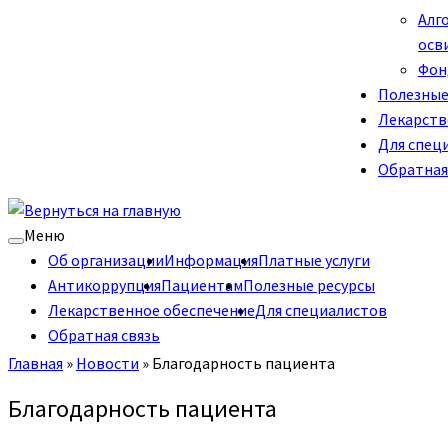
Алг
осв
Фон
Полезные
Лекарств
Для спец
Обратная
Меню
Об организации
Информация
Платные услуги
Антикоррупция
Пациентам
Полезные ресурсы
Лекарственное обеспечение
Для специалистов
Обратная связь
Главная
»
Новости
»
Благодарность пациента
Благодарность пациента