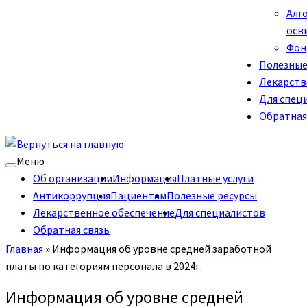
Алг
осв
Фон
Полезные
Лекарств
Для спец
Обратная
Меню
Об организации
Информация
Платные услуги
Антикоррупция
Пациентам
Полезные ресурсы
Лекарственное обеспечение
Для специалистов
Обратная связь
Главная
»
Информация об уровне средней заработной
платы по категориям персонала в 2024г.
Информация об уровне средней