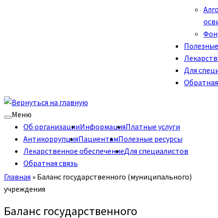
Алг
осв
Фон
Полезные
Лекарств
Для спец
Обратная
Меню
Об организации
Информация
Платные услуги
Антикоррупция
Пациентам
Полезные ресурсы
Лекарственное обеспечение
Для специалистов
Обратная связь
Главная
»
Баланс государственного (муниципального)
учреждения
Баланс государственного