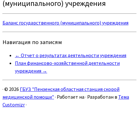
(муниципального) учреждения
Баланс государственного (муниципального) учреждения
Навигация по записям
←
Отчет о результатах деятельности учреждения
План финансово-хозяйственной деятельности
учреждения
→
·
© 2026
ГБУЗ "Пензенская областная станция скорой
медицинской помощи"
·
Работает на
·
Разработан в
Тема
Customizr
·