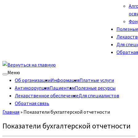
Алг
осв
Фон
Полезные
Лекарств
Для спец
Обратная
Меню
Об организации
Информация
Платные услуги
Антикоррупция
Пациентам
Полезные ресурсы
Лекарственное обеспечение
Для специалистов
Обратная связь
Главная
»
Показатели бухгалтерской отчетности
Показатели бухгалтерской отчетности