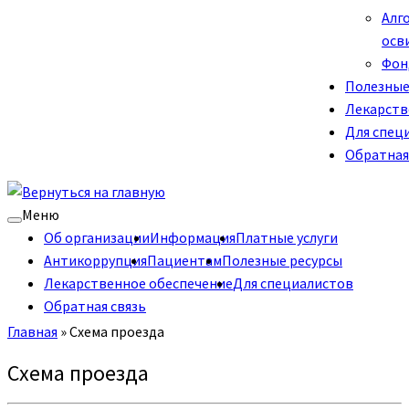
Алг
осв
Фон
Полезные
Лекарств
Для спец
Обратная
Меню
Об организации
Информация
Платные услуги
Антикоррупция
Пациентам
Полезные ресурсы
Лекарственное обеспечение
Для специалистов
Обратная связь
Главная
»
Схема проезда
Схема проезда