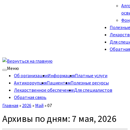
Алг
осв
Фон
Полезные
Лекарств
Для спец
Обратная
Меню
Об организации
Информация
Платные услуги
Антикоррупция
Пациентам
Полезные ресурсы
Лекарственное обеспечение
Для специалистов
Обратная связь
Главная
»
2026
»
Май
»
07
Архивы по дням:
7 мая, 2026