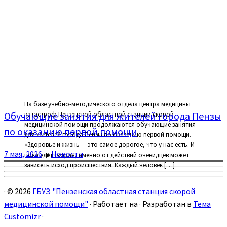
На базе учебно-методического отдела центра медицины
Обучающие занятия для жителей города Пензы
катастроф Пензенской областной станции скорой
медицинской помощи продолжаются обучающие занятия
по оказанию первой помощи
для жителей города Пензы по оказанию первой помощи. ⁣
«Здоровье и жизнь — это самое дорогое, что у нас есть. И
7 мая, 2026
в
Новости
пока едет скорая, именно от действий очевидцев может
зависеть исход происшествия. Каждый человек […]
·
© 2026
ГБУЗ "Пензенская областная станция скорой
медицинской помощи"
·
Работает на
·
Разработан в
Тема
Customizr
·