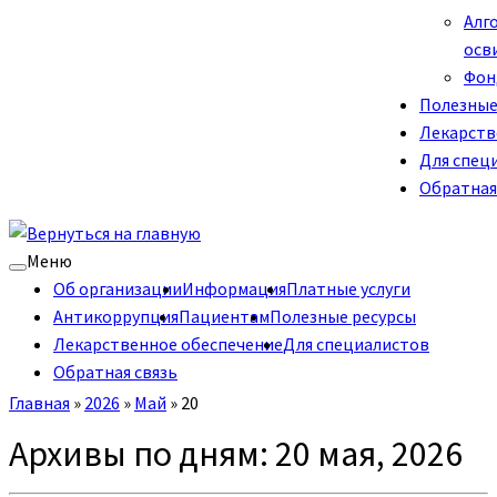
Алг
осв
Фон
Полезные
Лекарств
Для спец
Обратная
Меню
Об организации
Информация
Платные услуги
Антикоррупция
Пациентам
Полезные ресурсы
Лекарственное обеспечение
Для специалистов
Обратная связь
Главная
»
2026
»
Май
»
20
Архивы по дням:
20 мая, 2026