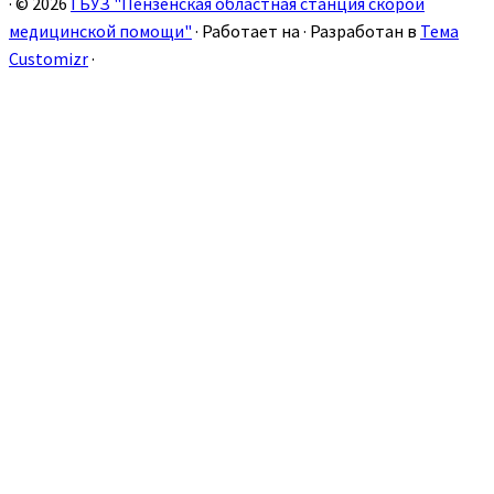
·
© 2026
ГБУЗ "Пензенская областная станция скорой
медицинской помощи"
·
Работает на
·
Разработан в
Тема
Customizr
·