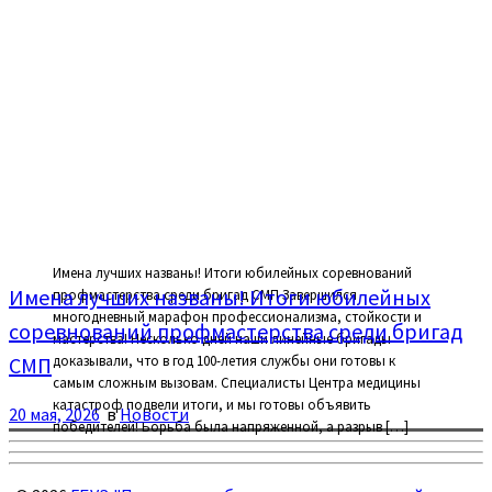
Имена лучших названы! Итоги юбилейных соревнований
Имена лучших названы! Итоги юбилейных
профмастерства среди бригад СМП Завершился
многодневный марафон профессионализма, стойкости и
соревнований профмастерства среди бригад
мастерства! Несколько дней наши линейные бригады
доказывали, что в год 100-летия службы они готовы к
СМП
самым сложным вызовам. Специалисты Центра медицины
катастроф подвели итоги, и мы готовы объявить
20 мая, 2026
в
Новости
победителей! Борьба была напряженной, а разрыв […]