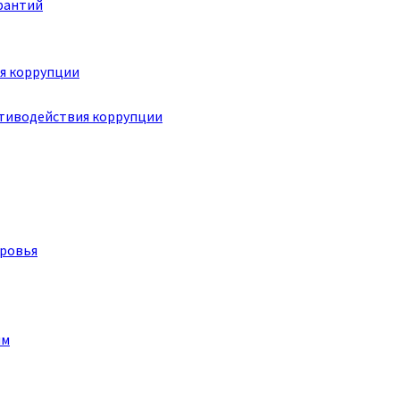
рантий
я коррупции
отиводействия коррупции
оровья
им