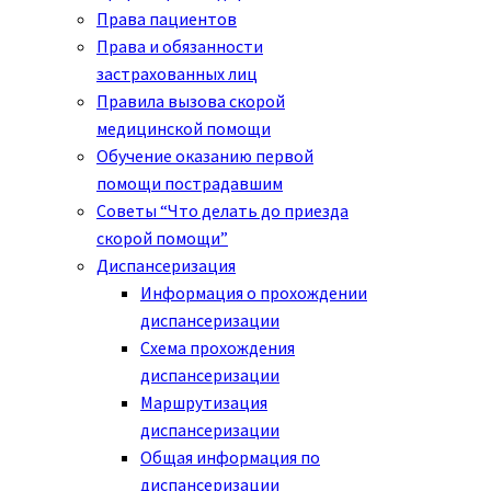
Права пациентов
Права и обязанности
застрахованных лиц
Правила вызова скорой
медицинской помощи
Обучение оказанию первой
помощи пострадавшим
Советы “Что делать до приезда
скорой помощи”
Диспансеризация
Информация о прохождении
диспансеризации
Схема прохождения
диспансеризации
Маршрутизация
диспансеризации
Общая информация по
диспансеризации