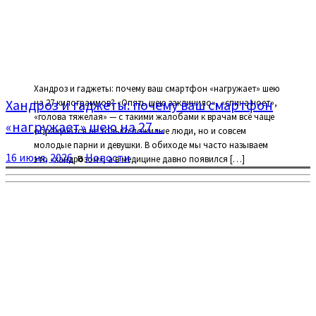
Хандроз и гаджеты: почему ваш смартфон «нагружает» шею
Хандроз и гаджеты: почему ваш смартфон
на 27 килограммов? «Опять шею заклинило», «спина ноет»,
«голова тяжелая» — с такими жалобами к врачам всё чаще
«нагружает» шею на 27 ...
обращаются не только пожилые люди, но и совсем
молодые парни и девушки. В обиходе мы часто называем
16 июня, 2026
в
Новости
это «хандрозом», а в медицине давно появился […]