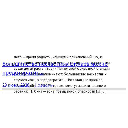
Лето — время радости, каникул и приключений. Но, к
Большинство несчастных случаев можно
сожалению, именно в эти месяцы статистика травматизма
среди детей растет. Врачи Пензенской областной станции
предотвратить.
скорой помощи напоминают: большинство несчастных
случаев можно предотвратить. Вот главные правила
29 июня, 2026
в
Новости
«безопасного лета», которые помогут защитить вашего
ребенка: 1. Окна — зона повышенной опасности 🪟 […]