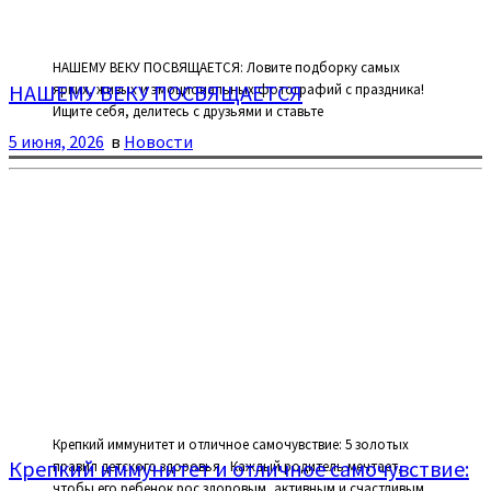
НАШЕМУ ВЕКУ ПОСВЯЩАЕТСЯ: Ловите подборку самых
НАШЕМУ ВЕКУ ПОСВЯЩАЕТСЯ
ярких, живых и эмоциональных фотографий с праздника!
Ищите себя, делитесь с друзьями и ставьте
5 июня, 2026
в
Новости
Крепкий иммунитет и отличное самочувствие: 5 золотых
Крепкий иммунитет и отличное самочувствие:
правил детского здоровья Каждый родитель мечтает,
чтобы его ребенок рос здоровым, активным и счастливым.