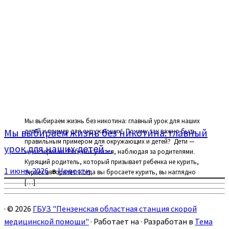
Мы выбираем жизнь без никотина: главный урок для наших
Мы выбираем жизнь без никотина: главный
детей и пример для окружающих! ⁣ Почему так важно быть
правильным примером для окружающих и детей? ⁣ Дети —
урок для наших детей ...
наше зеркало. Ребенок учится, наблюдая за родителями.
Курящий родитель, который призывает ребенка не курить,
1 июня, 2026
в
Новости
теряет авторитет. Когда вы бросаете курить, вы наглядно
[…]
·
© 2026
ГБУЗ "Пензенская областная станция скорой
медицинской помощи"
·
Работает на
·
Разработан в
Тема