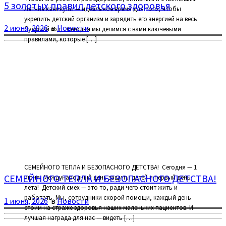
5 золотых правил детского здоровья
Летние каникулы — идеальное время для того, чтобы
укрепить детский организм и зарядить его энергией на весь
2 июня, 2026
в
Новости
будущий год. Сегодня мы делимся с вами ключевыми
правилами, которые […]
СЕМЕЙНОГО ТЕПЛА И БЕЗОПАСНОГО ДЕТСТВА! ⁣ Сегодня — 1
СЕМЕЙНОГО ТЕПЛА И БЕЗОПАСНОГО ДЕТСТВА!
июня, Международный день защиты детей и первый день
лета! ⁣ Детский смех — это то, ради чего стоит жить и
работать. Мы, сотрудники скорой помощи, каждый день
1 июня, 2026
в
Новости
стоим на страже здоровья наших маленьких пациентов. И
лучшая награда для нас — видеть […]