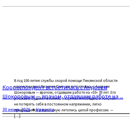
В год 100-летия службы скорой помощи Пензенской области
Корреспондент встретилась с Андреем
корреспондент Валерия Озерова встретилась с Андреем
Шокоровым — врачом, отдавшим работе на «03» 39 лет. Его
Шокоровым — врачом, отдавшим работе на ...
рассказ о буднях на линии, о страхах и победах, о том, как
не потерять себя в постоянном напряжении, легко
30 июня, 2026
в
Новости
превращается в маленькую летопись целой профессии. —
[…]