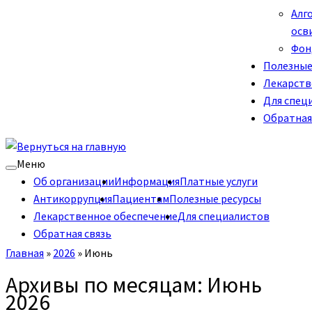
Алг
осв
Фон
Полезные
Лекарств
Для спец
Обратная
Меню
Об организации
Информация
Платные услуги
Антикоррупция
Пациентам
Полезные ресурсы
Лекарственное обеспечение
Для специалистов
Обратная связь
Главная
»
2026
»
Июнь
Архивы по месяцам:
Июнь
2026