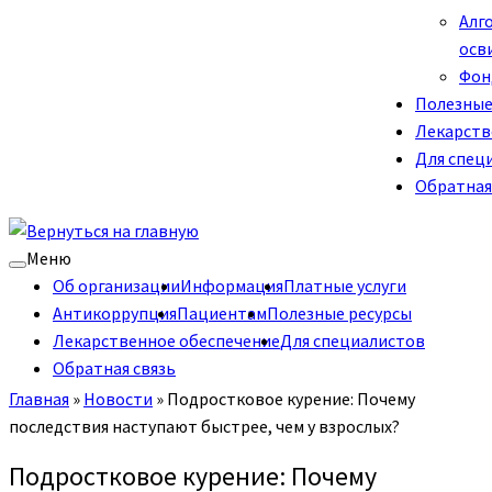
Алг
осв
Фон
Полезные
Лекарств
Для спец
Обратная
Меню
Об организации
Информация
Платные услуги
Антикоррупция
Пациентам
Полезные ресурсы
Лекарственное обеспечение
Для специалистов
Обратная связь
Главная
»
Новости
»
Подростковое курение: Почему
последствия наступают быстрее, чем у взрослых?
Подростковое курение: Почему