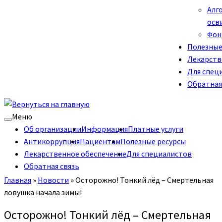
Алг
осв
Фон
Полезные
Лекарств
Для спец
Обратная
Меню
Об организации
Информация
Платные услуги
Антикоррупция
Пациентам
Полезные ресурсы
Лекарственное обеспечение
Для специалистов
Обратная связь
Главная
»
Новости
»
Осторожно! Тонкий лёд – Смертельная
ловушка начала зимы!
Осторожно! Тонкий лёд – Смертельная