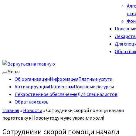
Алг
осв
Фон
Полезные
Лекарств
Для спец
Обратная
Меню
Об организации
Информация
Платные услуги
Антикоррупция
Пациентам
Полезные ресурсы
Лекарственное обеспечение
Для специалистов
Обратная связь
Главная
»
Новости
»
Сотрудники скорой помощи начали
подготовку к Новому году и уже украсили холл!
Сотрудники скорой помощи начали