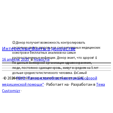
😉Донор получает возможность контролировать
Интересные факты о донорстве
состояние своего здоровья за счет регулярных медицинских
осмотров и бесплатных анализов на самые
распространенные инфекции. Донор знает, что здоров! 💉
16 апреля, 2025
в
Новости
По данным Всемирной организации здравоохранения,
люди, постоянно сдающие кровь, живут в среднем на 5 лет
дольше среднестатистического человека. 👍Самый
·
© 2026
ГБУЗ "Пензенская областная станция скорой
знаменитый донор в течение своей жизни за 624 […]
медицинской помощи"
·
Работает на
·
Разработан в
Тема
Customizr
·