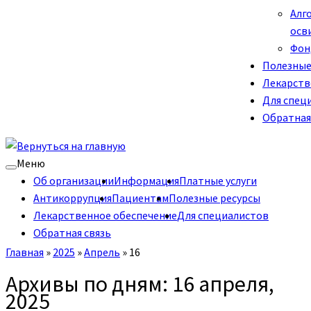
Алг
осв
Фон
Полезные
Лекарств
Для спец
Обратная
Меню
Об организации
Информация
Платные услуги
Антикоррупция
Пациентам
Полезные ресурсы
Лекарственное обеспечение
Для специалистов
Обратная связь
Главная
»
2025
»
Апрель
»
16
Архивы по дням:
16 апреля,
2025