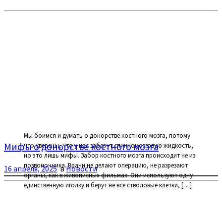
Мы боимся и думать о донорстве костного мозга, потому
Мифы о донорстве костного мозга
что уверены, что у нас заберут спинномозговую жидкость,
но это лишь мифы. Забор костного мозга происходит не из
позвоночника. Врачи не делают операцию, не разрезают
16 апреля, 2025
в
Новости
органы, как в живописных фильмах. Они используют одну
единственную иголку и берут не все стволовые клетки, […]